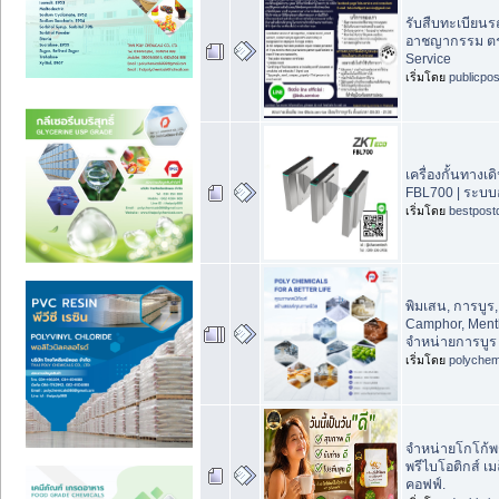
รับสืบทะเบียนร
อาชญากรรม ตร
Service
เริ่มโดย
publicpo
เครื่องกั้นทางเด
FBL700 | ระบบอ่
เริ่มโดย
bestpost
พิมเสน, การบูร
Camphor, Menth
จำหน่ายการบูร
เริ่มโดย
polychem
จำหน่ายโกโก้พร้
พรีไบโอติกส์ เม
คอฟฟ์.