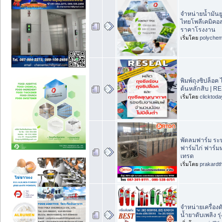
จำหน่ายน้ำมันย
ไทยโพลีเคมิคอล
ราคาโรงงาน
เริ่มโดย
polychem
พิมพ์ถุงซิปล็อค ไ
ต้นหลักสิบ | R
เริ่มโดย
clicktod
พัดลมฟาร์ม ร
ฟาร์มไก่ ฟาร์มห
เทรด
เริ่มโดย
prakardt
จำหน่ายเครื่องดั
น้ำยาดับเพลิง รุ่