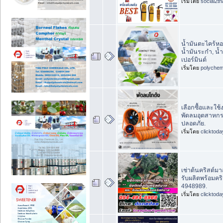
เริ่มโดย
social2th
น้ำมันตะไคร้หอม
น้ำมันระกำ, น้
เปอร์มินต์
เริ่มโดย
polychem
เลือกซื้อและใช
พัดลมอุตสาหกรร
ปลอดภัย.
เริ่มโดย
clicktod
เช่าต้นคริสต์มา
รับผลิตพร้อมคร
4948989.
เริ่มโดย
clicktod