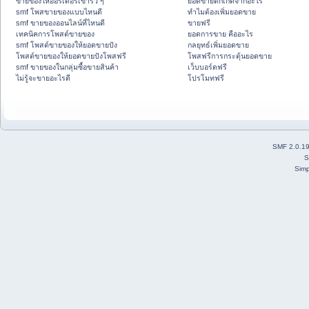
ขายของให้ออร์เดอร์เข้ารัว ๆ
ยอดขายตกเกิดจากอะไร
smf โพสขายของแบบไหนดี
ทำไมต้องเพิ่มยอดขาย
smf ขายของออนไลน์ที่ไหนดี
ขายฟรี
เทคนิคการโพสต์ขายของ
ยอดการขาย คืออะไร
smf โพสต์ขายของให้ยอดขายปัง
กลยุทธ์เพิ่มยอดขาย
โพสต์ขายของให้ยอดขายปังโพสฟรี
โพสฟรีการกระตุ้นยอดขาย
smf ขายของในกลุ่มซื้อขายสินค้า
เว็บบอร์ดฟรี
ไม่รู้จะขายอะไรดี
โปรโมทฟรี
SMF 2.0.1
S
Simp