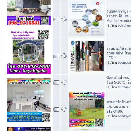
รับผลิตการบูร,
โรงงานพิมเสน,
Menthol ขายส่ง
เริ่มโดย
polychem
ระบบไม้กั้นรถย
รถยนต์อ่านป้า
LED *
เริ่มโดย
bestpost
พัดลมไอน้ำขนาด
ร้อน 5-10°C เย็
เริ่มโดย
farmfan9
ขายส่งชิงช้าเห
แจ้ง ทนทาน รา
912-3486.
เริ่มโดย
banddye