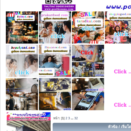
หน้า: [
1
]
2
3
...
32
หัวข้อ
/
เริ่มโ