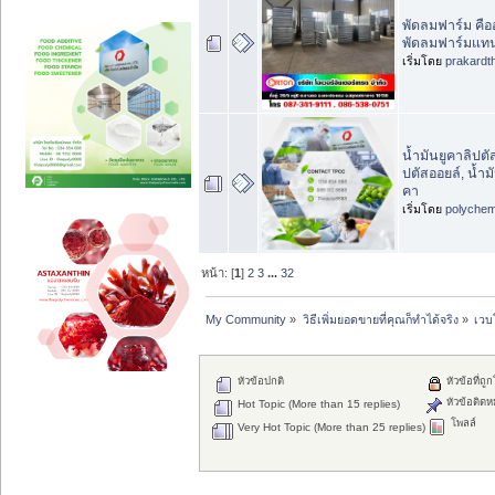
พัดลมฟาร์ม คือ
พัดลมฟาร์มแทน
เริ่มโดย
prakardt
น้ำมันยูคาลิปตัส
ปตัสออยล์, น้ำม
คา
เริ่มโดย
polychem
หน้า: [
1
]
2
3
...
32
My Community
»
วิธีเพิ่มยอดขายที่คุณก็ทำได้จริง
»
เวบ
หัวข้อปกติ
หัวข้อที่ถู
หัวข้อติดห
Hot Topic (More than 15 replies)
โพลล์
Very Hot Topic (More than 25 replies)