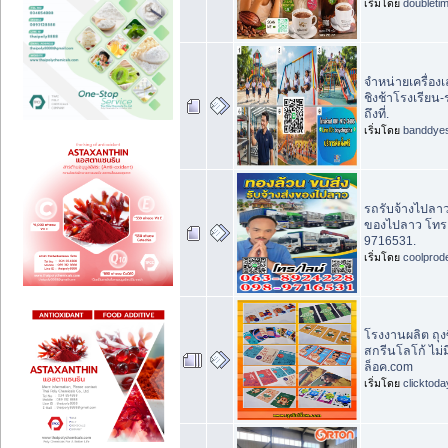
เริ่มโดย
doubleti
จำหน่ายเครื่อง
ชิงช้าโรงเรียน-ร
ถึงที่.
เริ่มโดย
banddye
รถรับจ้างไปลาว
ของไปลาว โทร
9716531.
เริ่มโดย
coolprod
โรงงานผลิต ถุงซ
สกรีนโลโก้ ไม่ม
ล็อค.com
เริ่มโดย
clicktod