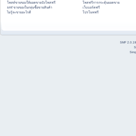
โพสต์ขายของให้ยอดขายปังโพสฟรี
โพสฟรีการกระตุ้นยอดขาย
smf ขายของในกลุ่มซื้อขายสินค้า
เว็บบอร์ดฟรี
ไม่รู้จะขายอะไรดี
โปรโมทฟรี
SMF 2.0.1
S
Simp