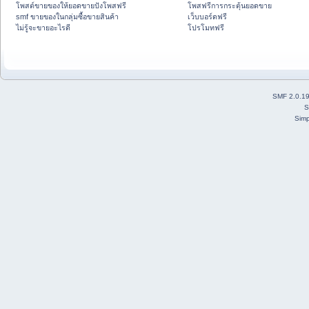
โพสต์ขายของให้ยอดขายปังโพสฟรี
โพสฟรีการกระตุ้นยอดขาย
smf ขายของในกลุ่มซื้อขายสินค้า
เว็บบอร์ดฟรี
ไม่รู้จะขายอะไรดี
โปรโมทฟรี
SMF 2.0.1
S
Simp