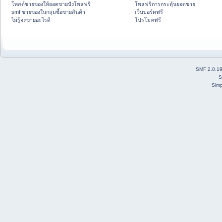
โพสต์ขายของให้ยอดขายปังโพสฟรี
โพสฟรีการกระตุ้นยอดขาย
smf ขายของในกลุ่มซื้อขายสินค้า
เว็บบอร์ดฟรี
ไม่รู้จะขายอะไรดี
โปรโมทฟรี
SMF 2.0.1
S
Simp