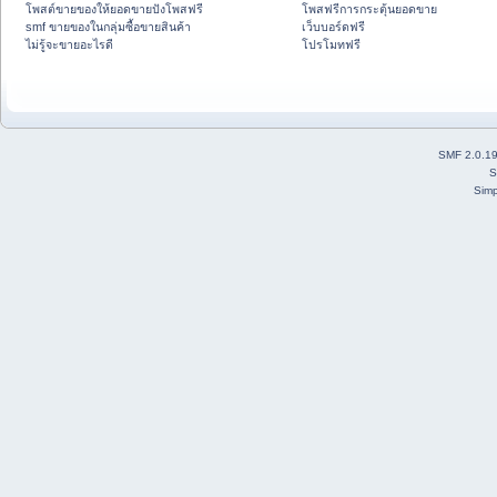
โพสต์ขายของให้ยอดขายปังโพสฟรี
โพสฟรีการกระตุ้นยอดขาย
smf ขายของในกลุ่มซื้อขายสินค้า
เว็บบอร์ดฟรี
ไม่รู้จะขายอะไรดี
โปรโมทฟรี
SMF 2.0.1
S
Simp