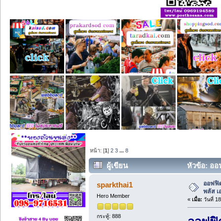
หน้า: [
1
]
2
3
...
8
ผู้เขียน
หัวข้อ: ออ
ออฟฟิศ
sparkthai1
พลัส เ
Hero Member
«
เมื่อ:
วันที่ 
กระทู้: 888