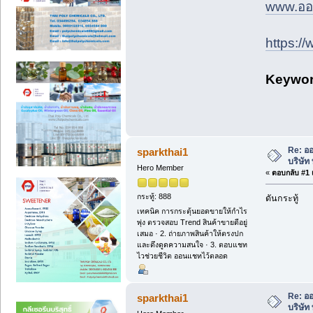
www.ออฟ
https:/
Keyw
Re: ออ
sparkthai1
บริษัท
Hero Member
«
ตอบกลับ #1 เ
กระทู้: 888
ดันกระทู้
เทคนิค การกระตุ้นยอดขายให้กำไร
พุ่ง ตรวจสอบ Trend สินค้าขายดีอยู่
เสมอ · 2. ถ่ายภาพสินค้าให้ตรงปก
และดึงดูดความสนใจ · 3. ตอบแชท
ไวช่วยชีวิต ออนแชทไว้ตลอด
Re: ออ
sparkthai1
บริษัท