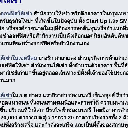
ให้เช่า
ก
ออฟฟิศให้เช่า
สำนักงานให้เช่า หรือตึกอาคารในกรุงเทพ น
รับธุรกิจใหม่ๆ ที่เกิดขึ้นในปัจจุบัน ทั้ง Start Up และ SME 
่นัก หรือองค์กรขนาดใหญ่ที่ต้องการลดต้นทุนหรือจำแนกท
เช่าออฟฟิศหรือสำนักงานเป็นตัวเลือกยอดนิยมอันดับต้นขอ
่าแทนที่จะสร้างออฟฟิศหรือสำนักงานเอง
ห้เช่าในเขตสีลม
บางรัก ศาลาแดง ย่านธุรกิจการค้าเก่าแ
ี่ออฟฟิศให้เช่า สำนักงานให้เช่า ทั้งจำนวนตัวอาคาร พื
าณิชย์เก่าแก่ขึ้นอยู่ตลอดเส้นทาง มีทั้งที่เจ้าของใช้ประ
นวนมาก
้เช่า
ในเขต สาทร นราธิวาสฯ ช่องนนทรี เซ็นหลุยส์ ถือว่
ตลอดแนวถนน ทั้งถนนสาทรเหนือและสาทรใต้ ความหนาแน
ึ้น บริเวณที่ใกล้สถานีรถไฟฟ้าช่องนนทรี โดยมีอาคารสำนั
20,000 ตารางเมตร) มากกว่า 20 อาคาร เรียงรายทั้ง 2 ฝั่
่พึ่งสร้างเสร็จ และกำลังจะเสร็จ และเป็นที่ตั้งของสถาน