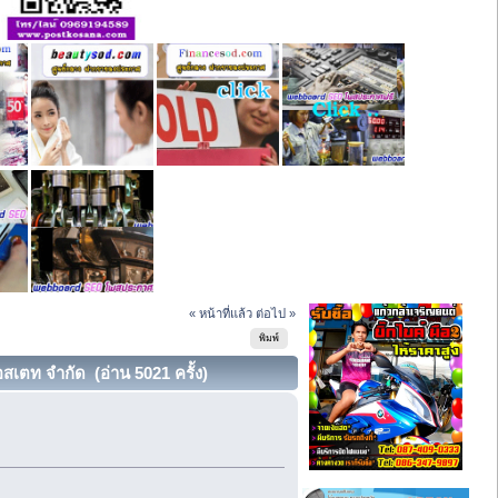
« หน้าที่แล้ว
ต่อไป »
พิมพ์
สเตท จำกัด (อ่าน 5021 ครั้ง)