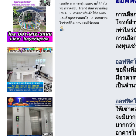
ออฟฟิศ
เทคนิค การกระตุ้นยอดขายให้กำไร
พุ่ง ตรวจสอบ Trend สินค้าขายดีอยู่
เสมอ · 2. ถ่ายภาพสินค้าให้ตรงปก
การเลือ
และดึงดูดความสนใจ · 3. ตอบแชท
โจทย์สำห
ไวช่วยชีวิต ออนแชทไว้ตลอด
เท่าไหร
การเลือก
ลงทุนเช
ออฟฟิศใ
ขอพื้นท
มีอาคารพ
เป็นจำ
ออฟฟิศให
ให้เช่า
จะมีมากข
มากกว่า 
อาคารใหม