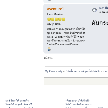
Re: ปั
aventure1
«
ตอบกล
Hero Member
ดันกระ
กระทู้: 1046
เทคนิค การกระตุ้นยอดขายให้กำไร
พุ่ง ตรวจสอบ Trend สินค้าขายดีอยู่
เสมอ · 2. ถ่ายภาพสินค้าให้ตรงปก
และดึงดูดความสนใจ · 3. ตอบแชท
ไวช่วยชีวิต ออนแชทไว้ตลอด
หน้า: [
1
]
My Community
»
วิธีเพิ่มยอดขายที่คุณก็ทำได้จริง
»
เวบ
smf โพสต์เรียกลูกค้า
เพิ่มยอดขายให้เข้าเป้า
โพสต์เรียกลูกค้าโพสฟรี
โปรโมทผลักดันยอดขาย