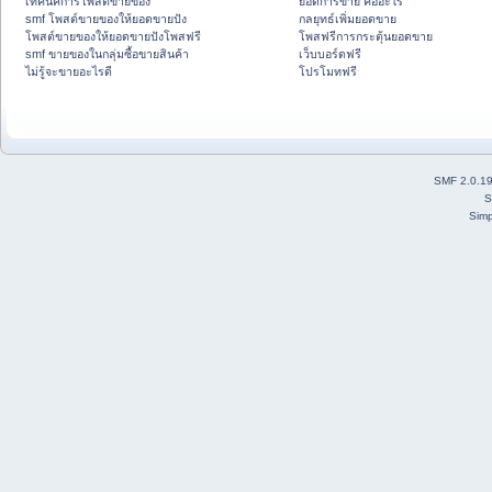
เทคนิคการโพสต์ขายของ
ยอดการขาย คืออะไร
smf โพสต์ขายของให้ยอดขายปัง
กลยุทธ์เพิ่มยอดขาย
โพสต์ขายของให้ยอดขายปังโพสฟรี
โพสฟรีการกระตุ้นยอดขาย
smf ขายของในกลุ่มซื้อขายสินค้า
เว็บบอร์ดฟรี
ไม่รู้จะขายอะไรดี
โปรโมทฟรี
SMF 2.0.1
S
Simp