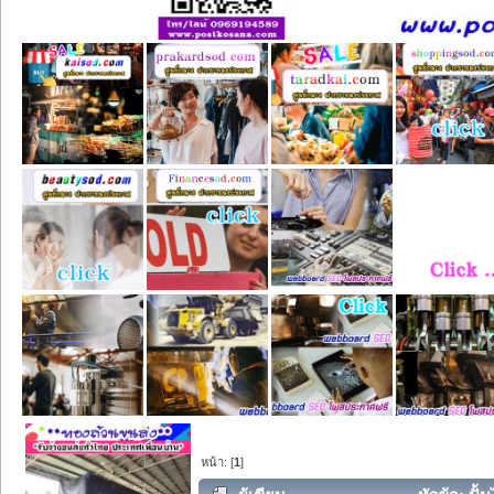
หน้า: [
1
]