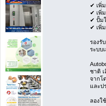
✔ เพิ่
✔ เพิ่ม
✔ ปั้ม
✔ เพิ่
รองรับ
ระบบเ
Autobo
ชาติ เ
จากโดน
และปร
ลองใช