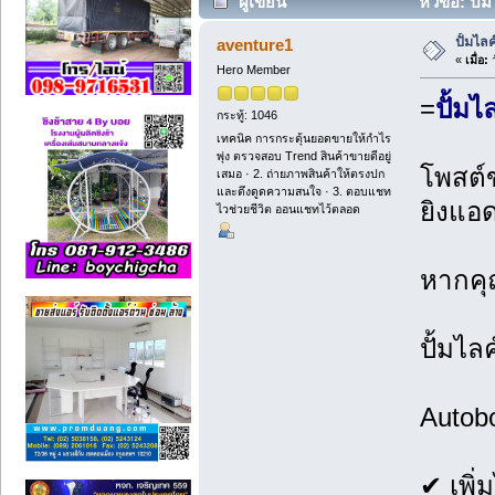
ผู้เขียน
หัวข้อ: ปั
ปั้มไล
aventure1
«
เมื่อ:
ว
Hero Member
=
ปั้ม
กระทู้: 1046
เทคนิค การกระตุ้นยอดขายให้กำไร
พุ่ง ตรวจสอบ Trend สินค้าขายดีอยู่
โพสต์ข
เสมอ · 2. ถ่ายภาพสินค้าให้ตรงปก
และดึงดูดความสนใจ · 3. ตอบแชท
ยิงแอด
ไวช่วยชีวิต ออนแชทไว้ตลอด
หากคุณ
ปั้มไล
Autob
✔ เพิ่