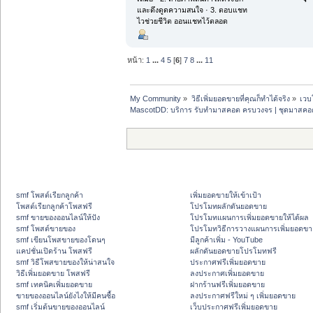
และดึงดูดความสนใจ · 3. ตอบแชท
ไวช่วยชีวิต ออนแชทไว้ตลอด
หน้า:
1
...
4
5
[
6
]
7
8
...
11
My Community
»
วิธีเพิ่มยอดขายที่คุณก็ทำได้จริง
»
เวบ
MascotDD: บริการ รับทำมาสคอต ครบวงจร | ชุดมาสคอตราค
smf โพสต์เรียกลูกค้า
เพิ่มยอดขายให้เข้าเป้า
โพสต์เรียกลูกค้าโพสฟรี
โปรโมทผลักดันยอดขาย
smf ขายของออนไลน์ให้ปัง
โปรโมทแผนการเพิ่มยอดขายให้ได้ผล
smf โพสต์ขายของ
โปรโมทวิธีการวางแผนการเพิ่มยอดขา
smf เขียนโพสขายของโดนๆ
มีลูกค้าเพิ่ม - YouTube
แคปชั่นเปิดร้าน โพสฟรี
ผลักดันยอดขายโปรโมทฟรี
smf วิธีโพสขายของให้น่าสนใจ
ประกาศฟรีเพิ่มยอดขาย
วิธีเพิ่มยอดขาย โพสฟรี
ลงประกาศเพิ่มยอดขาย
smf เทคนิคเพิ่มยอดขาย
ฝากร้านฟรีเพิ่มยอดขาย
ขายของออนไลน์ยังไงให้มีคนซื้อ
ลงประกาศฟรีใหม่ ๆ เพิ่มยอดขาย
smf เริ่มต้นขายของออนไลน์
เว็บประกาศฟรีเพิ่มยอดขาย