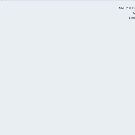
SMF 2.0.1
S
Simp