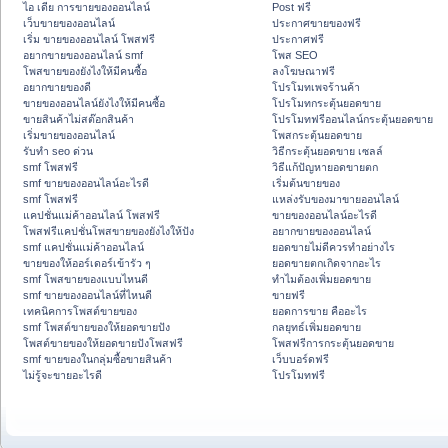
ไอ เดีย การขายของออนไลน์
Post ฟรี
เว็บขายของออนไลน์
ประกาศขายของฟรี
เริ่ม ขายของออนไลน์ โพสฟรี
ประกาศฟรี
อยากขายของออนไลน์ smf
โพส SEO
โพสขายของยังไงให้มีคนซื้อ
ลงโฆษณาฟรี
อยากขายของดี
โปรโมทเพจร้านค้า
ขายของออนไลน์ยังไงให้มีคนซื้อ
โปรโมทกระตุ้นยอดขาย
ขายสินค้าไม่สต๊อกสินค้า
โปรโมทฟรีออนไลน์กระตุ้นยอดขาย
เริ่มขายของออนไลน์
โพสกระตุ้นยอดขาย
รับทำ seo ด่วน
วิธีกระตุ้นยอดขาย เซลล์
smf โพสฟรี
วิธีแก้ปัญหายอดขายตก
smf ขายของออนไลน์อะไรดี
เริ่มต้นขายของ
smf โพสฟรี
แหล่งรับของมาขายออนไลน์
แคปชั่นแม่ค้าออนไลน์ โพสฟรี
ขายของออนไลน์อะไรดี
โพสฟรีแคปชั่นโพสขายของยังไงให้ปัง
อยากขายของออนไลน์
smf แคปชั่นแม่ค้าออนไลน์
ยอดขายไม่ดีควรทำอย่างไร
ขายของให้ออร์เดอร์เข้ารัว ๆ
ยอดขายตกเกิดจากอะไร
smf โพสขายของแบบไหนดี
ทำไมต้องเพิ่มยอดขาย
smf ขายของออนไลน์ที่ไหนดี
ขายฟรี
เทคนิคการโพสต์ขายของ
ยอดการขาย คืออะไร
smf โพสต์ขายของให้ยอดขายปัง
กลยุทธ์เพิ่มยอดขาย
โพสต์ขายของให้ยอดขายปังโพสฟรี
โพสฟรีการกระตุ้นยอดขาย
smf ขายของในกลุ่มซื้อขายสินค้า
เว็บบอร์ดฟรี
ไม่รู้จะขายอะไรดี
โปรโมทฟรี