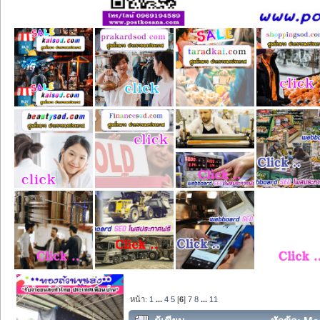
หน้า:
1
...
4
5
[
6
]
7
8
...
11