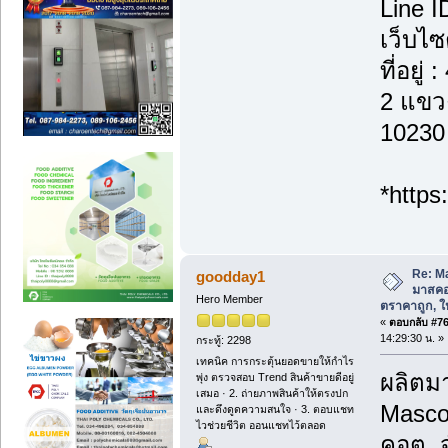
Line I
เว็บไ
ที่อยู
2 แขวง
10230
*http
Re: M
goodday1
มาสคอ
Hero Member
ตราคาถูก, ให้
«
ตอบกลับ #76 
14:29:30 น. »
กระทู้: 2298
เทคนิค การกระตุ้นยอดขายให้กำไร
ผลิตม
พุ่ง ตรวจสอบ Trend สินค้าขายดีอยู่
เสมอ · 2. ถ่ายภาพสินค้าให้ตรงปก
Masco
และดึงดูดความสนใจ · 3. ตอบแชท
ไวช่วยชีวิต ออนแชทไว้ตลอด
คอต ,