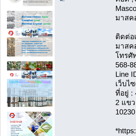
Masco
มาสคอ
ติดต่
มาสค
โทรศั
568-8
Line I
เว็บไ
ที่อยู
2 แขวง
10230
*http