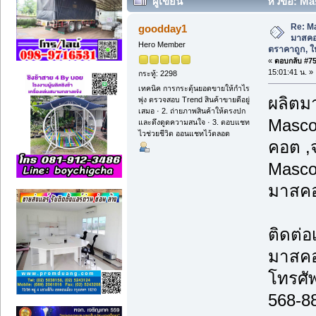
ผู้เขียน
หัวข้อ: M
ตราคาถูก, ให้เช่า, ซ่อม, ซัก (อ่าน 3003 ค
Re: M
goodday1
มาสคอ
Hero Member
ตราคาถูก, ให้
«
ตอบกลับ #75 
15:01:41 น. »
กระทู้: 2298
เทคนิค การกระตุ้นยอดขายให้กำไร
ผลิตม
พุ่ง ตรวจสอบ Trend สินค้าขายดีอยู่
เสมอ · 2. ถ่ายภาพสินค้าให้ตรงปก
Masco
และดึงดูดความสนใจ · 3. ตอบแชท
ไวช่วยชีวิต ออนแชทไว้ตลอด
คอต ,
Masco
มาสคอ
ติดต่
มาสค
โทรศั
568-8