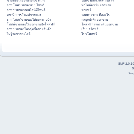
ขายของให้ออร์เดอร์เข้ารัว ๆ
ยอดขายตกเกิดจากอะไร
smf โพสขายของแบบไหนดี
ทำไมต้องเพิ่มยอดขาย
smf ขายของออนไลน์ที่ไหนดี
ขายฟรี
เทคนิคการโพสต์ขายของ
ยอดการขาย คืออะไร
smf โพสต์ขายของให้ยอดขายปัง
กลยุทธ์เพิ่มยอดขาย
โพสต์ขายของให้ยอดขายปังโพสฟรี
โพสฟรีการกระตุ้นยอดขาย
smf ขายของในกลุ่มซื้อขายสินค้า
เว็บบอร์ดฟรี
ไม่รู้จะขายอะไรดี
โปรโมทฟรี
SMF 2.0.1
S
Simp