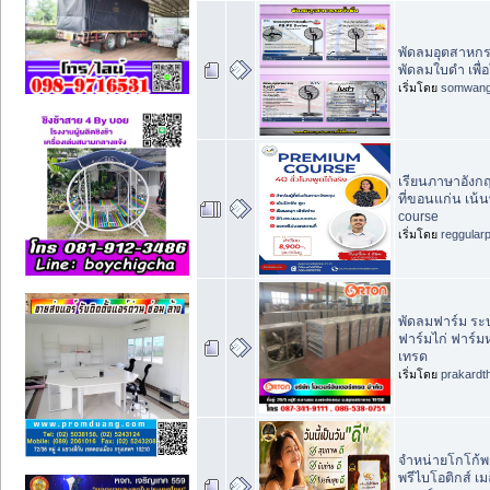
พัดลมอุตสาหกรรม
พัดลมใบดำ เพื่
เริ่มโดย
somwan
เรียนภาษาอังกฤษ
ที่ขอนแก่น เน้น
course
เริ่มโดย
reggular
พัดลมฟาร์ม ร
ฟาร์มไก่ ฟาร์มห
เทรด
เริ่มโดย
prakardt
จำหน่ายโกโก้พร้
พรีไบโอติกส์ เม