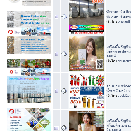
พัดลมฟาร์ม คือ
พัดลมฟาร์มแทน
เริ่มโดย
prakardt
เครื่องดื่มธัญพื
เมล็ดกาแฟสด, ผ
คอฟฟ์.
เริ่มโดย
doubleti
จำหน่ายเครื่องดั
น้ำยาดับเพลิง รุ่
เริ่มโดย
social2th
เครื่องดื่มธัญพื
พร้อมดื่ม ผงชา
มีนคอฟฟ์