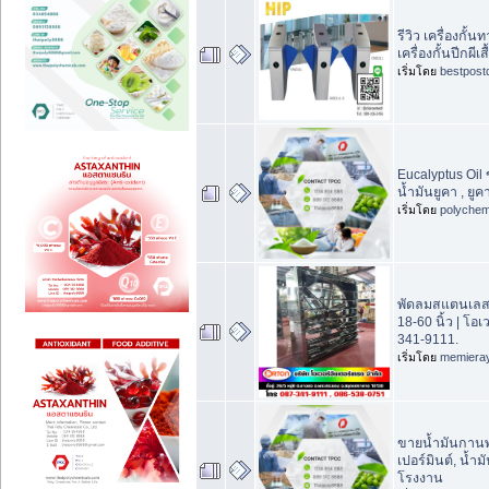
รีวิว เครื่องกั้
เครื่องกั้นปีกผีเส
เริ่มโดย
bestpost
Eucalyptus Oil 
น้ำมันยูคา , ยูค
เริ่มโดย
polychem
พัดลมสแตนเลส
18-60 นิ้ว | โอ
341-9111.
เริ่มโดย
memiera
ขายน้ำมันกานพล
เปอร์มินต์, น้ำ
โรงงาน