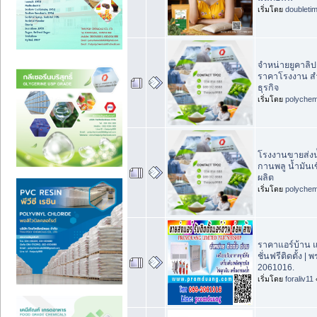
เริ่มโดย
doubleti
จำหน่ายยูคาลิป
ราคาโรงงาน ส
ธุรกิจ
เริ่มโดย
polychem
โรงงานขายส่งน
กานพลู น้ำมันเ
ผลิต
เริ่มโดย
polychem
ราคาแอร์บ้าน 
ชั่นฟรีติดตั้ง 
2061016.
เริ่มโดย
foraliv11