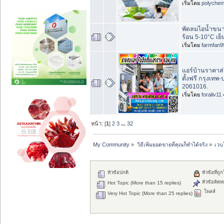
เริ่มโดย
polychem
พัดลมไอน้ำขนาด
ร้อน 5-10°C เย็
เริ่มโดย
farmfan9
แอร์บ้านราคาส่
ตั้งฟรี กรุงเท
2061016.
เริ่มโดย
foraliv11
หน้า: [
1
]
2
3
...
32
My Community
»
วิธีเพิ่มยอดขายที่คุณก็ทำได้จริง
»
เวบ
หัวข้อปกติ
หัวข้อที่ถู
หัวข้อติดห
Hot Topic (More than 15 replies)
โพลล์
Very Hot Topic (More than 25 replies)