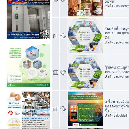
คอฟฟ์.
เริ่มโดย
doubleti
รับผลิตน้ำมันยู
หอมระเหย ยูคาล
Oil.
เริ่มโดย
polychem
ผู้ผลิตน้ำมันยูค
หอม ระกำ กานพ
เริ่มโดย
polychem
เครื่องตรวจจับแก
ปลอดภัย? ดูที่ 
รั่ว.com
เริ่มโดย
doubleti