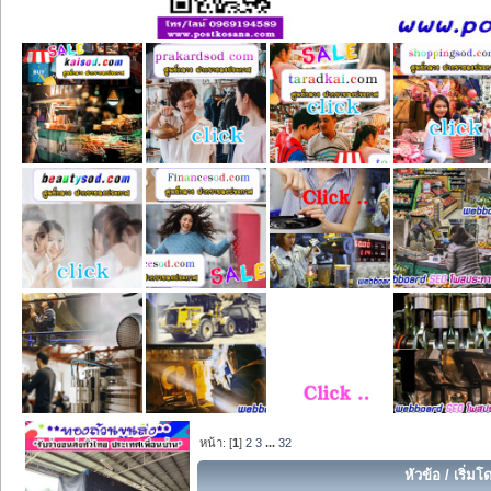
หน้า: [
1
]
2
3
...
32
หัวข้อ
/
เริ่มโ