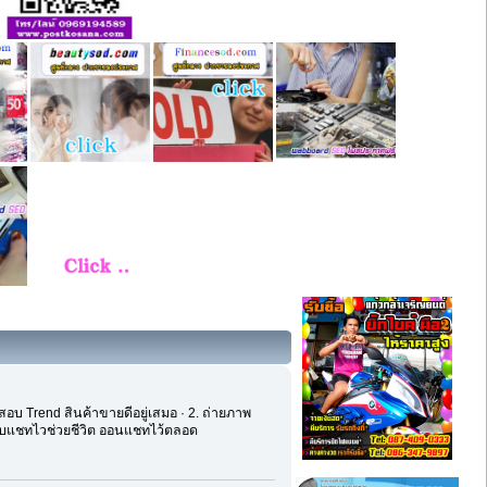
อบ Trend สินค้าขายดีอยู่เสมอ · 2. ถ่ายภาพ
อบแชทไวช่วยชีวิต ออนแชทไว้ตลอด