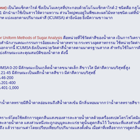
ose)
เป็นไดแซ็กคาไรด์ ซึ่งเป็นโมเลกุลที่ประกอบด้วยโมโนแซ็กคาไรด์ 2 ชนิดคือ กลู
1 มักนำมาใช้เป็นสารให้ความหวาน ส่วนใหญ่พบอยู่ในพืชและผลไม้หลายชนิด แต่ที่นำมา
ภท แบ่งแยกตามปริมาณค่าสี (ICUMSA) ค่ายิ่งน้อย ยิ่งมีความขาวมาก
r Uniform Methods of Sugar Analysis
คือหน่วยที่ใช้วัดค่าสีของน้ำตาล เป็นการวิเคร
สำนักงานคณะกรรมการอ้อยและน้ำตาลทราย กระทรวงอุตสาหกรรม ใช้หน่วยวัดค่าสี 
ากนี้ ICUMSA ยังเป็นหน่วยวัดค่าสีน้ำตาลตามมาตรฐานสากล สำหรับใช้ในการติดต่อซื
แบ่งลักษณะและคุณสมบัติของน้ำตาล ดังนี้
ICUMSA 0-20 มีลักษณะเป็นเกล็ดน้ำตาลขนาดเล็ก สีขาวใส มีค่าสีความบริสุทธิ์สูง
A 21-45 มีลักษณะเป็นผลึกน้ำตาลสีขาว มีค่าสีความบริสุทธิ์
A 46-200
A 201-400
A 401-1,000
 ผลึกน้ำตาลทรายมีสีน้ำตาลอ่อนจนถึงสีน้ำตาลเข้ม มีกลิ่นหอมมากกว่าน้ำตาลทรายสีขา
ิเคราะห์โดยใช้หลักการดูดกลืนแสงของสารละลายน้ำตาลด้วยเครื่องสเปคโตรโฟโตมิเตอร
ายน้ำตาล แสงส่วนหนึ่งจะถูกอนุมูลและแร่ธาตุนั้นดูดกลืนไว้ ในขณะที่แสงส่วนที
ถึง แล้วรายงานค่าโดยเปรียบเทียบกับปริมาณแสงตั้งต้น เมื่อค่าที่เหลือจากการดูดกล