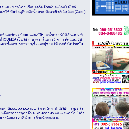
โคส และ ฟรุกโตส เชื่อมต่อกันด้วยพันธะไกลโคไซด์
ใช้เป็นวัตถุดิบผลิตน้ำตาลเชิงพาณิชย์ คือ อ้อย (Cane)
าะห์และจัดระเบียบคุณสมบัติของน้ำตาล ที่ใช้เป็นเกณฑ์
ICUMSA เป็นวิธีมาตรฐานในการวิเคราะห์คุณสมบัติ
้อขาย ระหว่างผู้ซื้อและผู้ขาย ให้กระทำได้ง่ายขึ้น
ว
์ (Spectrophotometer) การวัดค่าสี ใช้วิธีการดูดกลืน
่เหลือจากการดูดกลืนจะผ่านออกมา และผ่านต่อไปยังตัว
ืนแสงน้อยลง ค่าสีน้ำตาลก็จะน้อยลงตาม