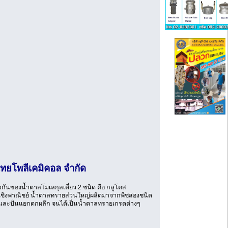
ทยโพลีเคมิคอล จำกัด
ัวกันของน้ำตาลโมเลกุลเดี่ยว 2 ชนิด คือ กลูโคส
ในเชิงพาณิชย์ น้ำตาลทรายส่วนใหญ่ผลิตมาจากพืชสองชนิด
ยว และปั่นแยกตกผลึก จนได้เป็นน้ำตาลทรายเกรดต่างๆ