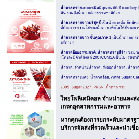
น้ำตาลทราย
แต่ละชนิดมีคุณสมบัติ สี และวัตถ
ตัน รวมถึงน้ำตาลอ้อยธรรมชาติด้วย
น้ำตาลทรายขาวบริสุทธิ์
เป็นน้ำตาลที่เกล็ดมีค
ที่ต้องการความใสของน้ำตาล เพื่อไม่ให้สีของ
น้ำตาลทรายขาว ชั้นคุณภาพ 1
เป็นน้ำตาลเกรด
อรี่ต่าง ๆ
น้ำตาลอ้อยธรรมชาติ, น้ำตาลทรายสีรำ
(Natura
(โดยจะมีค่าสีตั้งแต่ 200 ICUMSA ขึ้นไป) รสช
น้ำตาล, จำหน่ายน้ำตาล, ส่งออกน้ำตาล, น้ำต
น้ำตาลทรายแดง, น้ำตาลอ้อย, White Sugar, Ca
2005_Sugar 2027_PKSN_น้ำตาล รวม
ไทยโพลีเคมิคอล จำหน่ายและส
เกรดอุตสาหกรรมและอาหาร
หากคุณต้องการยกระดับมาตรฐาน
บริการจัดส่งที่รวดเร็วและน่าเช