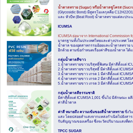
น้ำตาลทราย (Sugar) หรือน้ำตาลซูโครส (Sucr
(Glycosidic Bond) มีสูตรโมเลกุลคือ C12H22O1
และ หัวบีท (Beat Root) น้ำตาลทรายแต่ละประเ
ICUMSA
ICUMSA ย่อมาจาก International Commission fo
มาตรฐานทั้งในประเทศไทยและต่างประเทศ โดย
น้ำตาล ของอุตสาหกรรมอ้อยและน้ำตาลทราย นอกจ
อีกด้วย ตามข้อกำหนดเรื่องค่าสีของน้ำตาล ได้
กลุ่มน้ำตาลสีขาว
1.น้ำตาลทรายขาวบริสุทธิ์พิเศษ มีค่าสีตั้งแต่ 
2.น้ำตาลทรายขาวบริสุทธิ์ มีค่าสีตั้งแต่ ICUMS
3.น้ำตาลทรายขาว เกรด 1 มีค่าสีตั้งแต่ ICUMS
4.น้ำตาลทรายขาว เกรด 2 มีค่าสีตั้งแต่ ICUMS
5.น้ำตาลทรายขาว เกรด 3 มีค่าสีตั้งแต่ ICUMS
กลุ่มน้ำตาลสีธรรมชาติ
มีค่าสีตั้งแต่ ICUMSA 1,001 ขึ้นไป มีลักษณะ
ค่าสีน้ำตาล
ค่าสี หมายถึง ความเข้มของสีน้ำตาลทราย
ซึ่งว
แสง โดยปล่อยลำแสงจากแหล่งกำเนิดไปยังสารละล
รับสัญญาณของเครื่อง ซึ่งจะวัดปริมาณแสงที่ตก
TPCC SUGAR