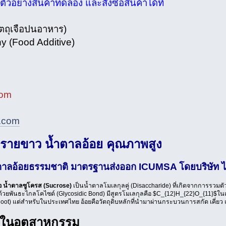
อย่างสินค้าทดลอง และสั่งซื้อสินค้าได้ที่
ัตถุเจือปนอาหาร)
 (Food Additive)
com
s.com
รายขาว น้ำตาลอ้อย คุณภาพสูง
ำตาลอ้อยธรรมชาติ มาตรฐานส่งออก ICUMSA โดยบริษัท ไ
อ น้ำตาลซูโครส (Sucrose)
เป็นน้ำตาลโมเลกุลคู่ (Disaccharide) ที่เกิดจากการรวมต
ันด้วยพันธะไกลโคไซด์ (Glycosidic Bond) มีสูตรโมเลกุลคือ $C_{12}H_{22}O_{11}$
t Root) แต่สำหรับในประเทศไทย อ้อยคือวัตถุดิบหลักที่นำมาผ่านกระบวนการสกัด เคี่
ในอุตสาหกรรม