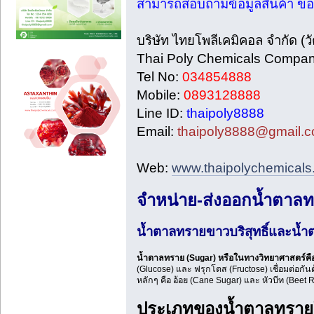
สามารถสอบถามข้อมูลสินค้า ขอตัว
บริษัท ไทยโพลีเคมิคอล จำกัด (ว
Thai Poly Chemicals Company
Tel No:
034854888
Mobile:
0893128888
Line ID:
thaipoly8888
Email:
thaipoly8888@gmail.
Web:
www.thaipolychemical
จำหน่าย-ส่งออกน้ำตาลท
น้ำตาลทรายขาวบริสุทธิ์และน้
น้ำตาลทราย (Sugar) หรือในทางวิทยาศาสตร์คื
(Glucose) และ ฟรุกโตส (Fructose) เชื่อมต่อก
หลักๆ คือ อ้อย (Cane Sugar) และ หัวบีท (Bee
ประเภทของน้ำตาลทราย