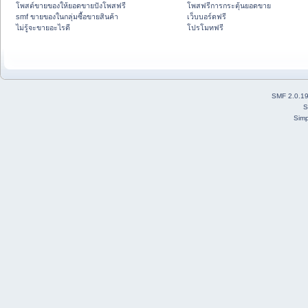
โพสต์ขายของให้ยอดขายปังโพสฟรี
โพสฟรีการกระตุ้นยอดขาย
smf ขายของในกลุ่มซื้อขายสินค้า
เว็บบอร์ดฟรี
ไม่รู้จะขายอะไรดี
โปรโมทฟรี
SMF 2.0.1
S
Simp