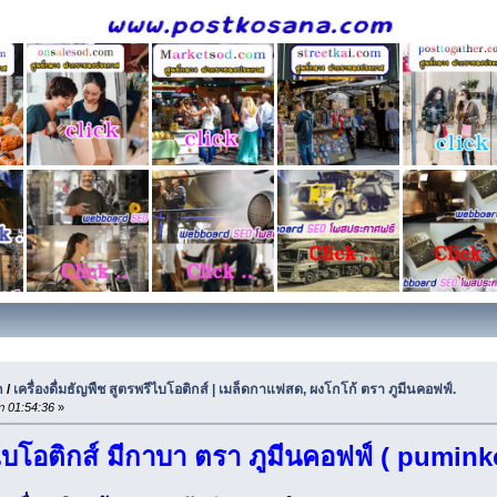
ก
/
เครื่องดื่มธัญพืช สูตรพรีไบโอติกส์ | เมล็ดกาแฟสด, ผงโกโก้ ตรา ภูมีนคอฟฟ์.
า 01:54:36
»
รีไบโอติกส์ มีกาบา ตรา ภูมีนคอฟฟ์ ( pumink