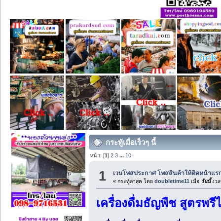
กระทู้เมื่อเร็วๆ นี้
หน้า: [
1
]
2
3
...
10
1
เวบโพสประกาศ โพสสินค้าให้ติดหน้าแร
« กระทู้ล่าสุด โดย
doubletime11
เมื่อ
วันนี้
เวล
เครื่องดื่มธัญพืช สูตรพ