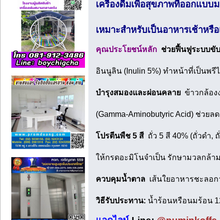
เครื่องดื่มเพื่อสุขภาพที่ออกแ
เหมาะสำหรับเป็นอาหารเช้าหรือเ
คุณประโยชน์หลัก
ช่วยฟื้นฟูระบบขั
อินนูลิน (Inulin 5%) ทำหน้าที่เป็นพร
บำรุงสมองและผ่อนคลาย
ข้าวกล้อง
(Gamma-Aminobutyric Acid) ช่วย
โปรตีนพืช 5 สี
ถั่ว 5 สี 40% (ถั่วดำ, ถ
ให้กรดอะมิโนจำเป็น รักษามวลกล้ามเ
ควบคุมน้ำตาล
เส้นใยอาหารชะลอการด
วิธีรับประทาน:
น้ำร้อนหรือนมร้อน 12