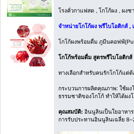
โรงคั่วกาแฟสด , โกโก้ผง , ผงชา
จำหน่ายโกโก้ผง พรีไบโอติกส์ , 
โกโก้ผงพร้อมดื่ม ภูมีนคอฟฟ์(Pum
โกโก้พร้อมดื่ม สูตรพรีไบโอติก
ทางเลือกสำหรับคนรักโกโก้แต่ต้
กระบวนการผลิตคุณภาพ: ใช้ผงโ
ธรรมชาติของโกโก้ ทำให้ได้ผงโก
คุณสมบัติ:
อินนูลินเป็นใยอาหารท
การรับประทานอินนูลินเฉลี่ย 8–