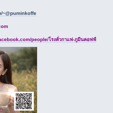
i/p/~@puminkoffe
com
acebook.com/people/โรงคั่วกาแฟ-ภูมีนคอฟฟ์