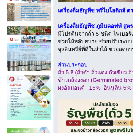
เครื่องดื่มธัญพืช พรีไบโอติกส์ ต
เครื่องดื่มธัญพืช ภูมีนคอฟฟ์ สูต
มีโปรตีนจากถั่ว 5 ชนิด ไฟเบอ
ช่วยให้หลับสบาย ช่วยปรับระบบ
จุลลินทรีย์ที่ดีในลำไส้ ช่วยล
ส่วนประกอบ
ถั่ว 5 สี (ถั่วดำ ถั่วแดง ถั่วเขียว 
ข้าวกล้องงอก (Germinated b
ผงอัลมอนด์ 15% อินนูลิน 5%