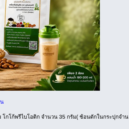
าน
สม โกโก้พรีไบโอติก จำนวน 35 กรัม( ช้อนตักในกระปุกจำ