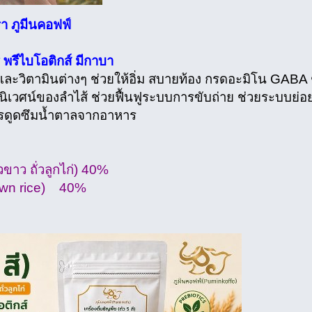
รา ภูมีนคอฟฟ์
ร พรีไบโอติกส์ มีกาบา
ร์และวิตามินต่างๆ ช่วยให้อิ่ม สบายท้อง กรดอะมิโน GAB
นิเวศน์ของลำไส้ ช่วยฟื้นฟูระบบการขับถ่าย ช่วยระบบย
ดการดูดซึมน้ำตาลจากอาหาร
ถั่วขาว ถั่วลูกไก่) 40%
rown rice) 40%