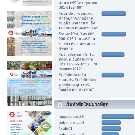
แบบ ส่งฟรี โทร คุณบอย
081-9123486*
รับฉีดปลวกขอนแก่น
กำจัดปลวกภาคอีสาน
ชัยภูมิ มหาสารคาม ฉีด
ปลวกเลย หนองคาย อุดร
ร้านแอร์บ้าน โทร 089-
2061016 ร้านแอร์บ้าน
ขายส่ง หจก. พรหมดวง
ซัพพลาย
รับจ้างตัดคอนกรีต รับ
ตัดถนน รับตัดสะพาน
โทร. 089-6616557 LINE:
manoon10121
รับกำจัดปลวกใน
ขอนแก่น รับกำจัดปลวก
ภาคอีสาน อุดรธานี
ร้อยเอ็ด มหาสารคาม*
เริ่มหัวข้อใหม่มากที่สุด
reggularpost88
polychemicals8
foraliv11
polychemicals9