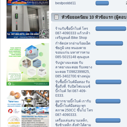
bestpostdd11
หัวข้อยอดนิยม 10 หัวข้อแรก (ผู้ตอบ
สูงสุด)
ร้านรับซื้อบิ๊กไบค์ โทร
087-4090333 แก้วกล้า
เจริญยนต์ Bike Shop
กำจัดปลวกย่านร้อยเอ็ด
ชัยภูมิ เลย หนองคาย
ขอนแก่น มหาสารคาม
085-5015148 คุณอุบล
รับปูยางมะตอย รับ
ลาดยางมะตอย รับเทยาง
มะตอย T:0982399825,
085-3402700.ช่างหนุ่ม
รับซื้อบิ๊กไบค์มือสอง รับ
ซื้อถึงที่. รับปิดไฟแนนซ์
บิ๊กไบค์ Tel 087-409-
0333.
อยากขายบิ๊กไบค์ เรารับ
ซื้อบิ๊กไบค์มือสอง ทุก
สภาพ 250CC ขึ้นไป โทร
087-4090333.
เครื่องเล่นสนามเหล็ก,
ชิงช้าเหล็ก สั่งทำได้ตาม