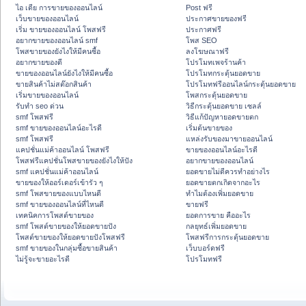
ไอ เดีย การขายของออนไลน์
Post ฟรี
เว็บขายของออนไลน์
ประกาศขายของฟรี
เริ่ม ขายของออนไลน์ โพสฟรี
ประกาศฟรี
อยากขายของออนไลน์ smf
โพส SEO
โพสขายของยังไงให้มีคนซื้อ
ลงโฆษณาฟรี
อยากขายของดี
โปรโมทเพจร้านค้า
ขายของออนไลน์ยังไงให้มีคนซื้อ
โปรโมทกระตุ้นยอดขาย
ขายสินค้าไม่สต๊อกสินค้า
โปรโมทฟรีออนไลน์กระตุ้นยอดขาย
เริ่มขายของออนไลน์
โพสกระตุ้นยอดขาย
รับทำ seo ด่วน
วิธีกระตุ้นยอดขาย เซลล์
smf โพสฟรี
วิธีแก้ปัญหายอดขายตก
smf ขายของออนไลน์อะไรดี
เริ่มต้นขายของ
smf โพสฟรี
แหล่งรับของมาขายออนไลน์
แคปชั่นแม่ค้าออนไลน์ โพสฟรี
ขายของออนไลน์อะไรดี
โพสฟรีแคปชั่นโพสขายของยังไงให้ปัง
อยากขายของออนไลน์
smf แคปชั่นแม่ค้าออนไลน์
ยอดขายไม่ดีควรทำอย่างไร
ขายของให้ออร์เดอร์เข้ารัว ๆ
ยอดขายตกเกิดจากอะไร
smf โพสขายของแบบไหนดี
ทำไมต้องเพิ่มยอดขาย
smf ขายของออนไลน์ที่ไหนดี
ขายฟรี
เทคนิคการโพสต์ขายของ
ยอดการขาย คืออะไร
smf โพสต์ขายของให้ยอดขายปัง
กลยุทธ์เพิ่มยอดขาย
โพสต์ขายของให้ยอดขายปังโพสฟรี
โพสฟรีการกระตุ้นยอดขาย
smf ขายของในกลุ่มซื้อขายสินค้า
เว็บบอร์ดฟรี
ไม่รู้จะขายอะไรดี
โปรโมทฟรี