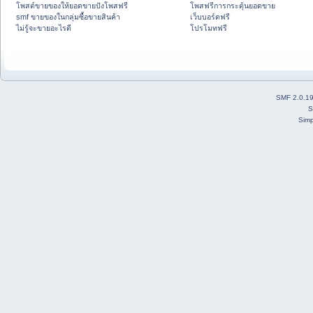
โพสต์ขายของให้ยอดขายปังโพสฟรี
โพสฟรีการกระตุ้นยอดขาย
smf ขายของในกลุ่มซื้อขายสินค้า
เว็บบอร์ดฟรี
ไม่รู้จะขายอะไรดี
โปรโมทฟรี
SMF 2.0.1
S
Simp