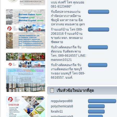
แบบ ส่งฟรี โทร คุณบอย
081-9123486*
รับฉีดปลวกขอนแก่น
กำจัดปลวกภาคอีสาน
ชัยภูมิ มหาสารคาม ฉีด
ปลวกเลย หนองคาย อุดร
ร้านแอร์บ้าน โทร 089-
2061016 ร้านแอร์บ้าน
ขายส่ง หจก. พรหมดวง
ซัพพลาย
รับจ้างตัดคอนกรีต รับ
ตัดถนน รับตัดสะพาน
โทร. 089-6616557 LINE:
manoon10121
รับจ้างตัดคอนกรีต รับ
งานตัดคอนกรีต ชลบุรี
ระยอง นนทบุรี โทร 089-
6616557. นนท์.
เริ่มหัวข้อใหม่มากที่สุด
reggularpost88
polychemicals8
foraliv11
polychemicals9