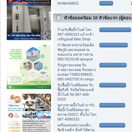
bestpostdd11
หัวข้อยอดนิยม 10 หัวข้อแรก (ผู้ตอบ
สูงสุด)
ร้านรับซื้อบิ๊กไบค์ โทร
087-4090333 แก้วกล้า
เจริญยนต์ Bike Shop
กำจัดปลวกย่านร้อยเอ็ด
ชัยภูมิ เลย หนองคาย
ขอนแก่น มหาสารคาม
085-5015148 คุณอุบล
รับปูยางมะตอย รับ
ลาดยางมะตอย รับเทยาง
มะตอย T:0982399825,
085-3402700.ช่างหนุ่ม
รับซื้อบิ๊กไบค์มือสอง รับ
ซื้อถึงที่. รับปิดไฟแนนซ์
บิ๊กไบค์ Tel 087-409-
0333.
อยากขายบิ๊กไบค์ เรารับ
ซื้อบิ๊กไบค์มือสอง ทุก
สภาพ 250CC ขึ้นไป โทร
087-4090333.
เครื่องเล่นสนามเหล็ก,
ชิงช้าเหล็ก สั่งทำได้ตาม