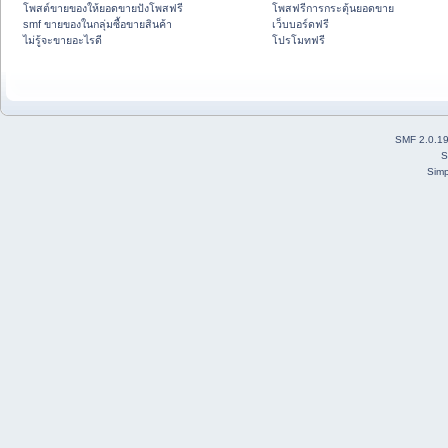
โพสต์ขายของให้ยอดขายปังโพสฟรี
โพสฟรีการกระตุ้นยอดขาย
smf ขายของในกลุ่มซื้อขายสินค้า
เว็บบอร์ดฟรี
ไม่รู้จะขายอะไรดี
โปรโมทฟรี
SMF 2.0.1
S
Simp