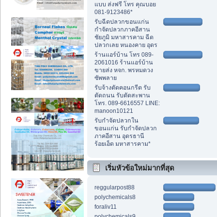
แบบ ส่งฟรี โทร คุณบอย
081-9123486*
รับฉีดปลวกขอนแก่น
กำจัดปลวกภาคอีสาน
ชัยภูมิ มหาสารคาม ฉีด
ปลวกเลย หนองคาย อุดร
ร้านแอร์บ้าน โทร 089-
2061016 ร้านแอร์บ้าน
ขายส่ง หจก. พรหมดวง
ซัพพลาย
รับจ้างตัดคอนกรีต รับ
ตัดถนน รับตัดสะพาน
โทร. 089-6616557 LINE:
manoon10121
รับกำจัดปลวกใน
ขอนแก่น รับกำจัดปลวก
ภาคอีสาน อุดรธานี
ร้อยเอ็ด มหาสารคาม*
เริ่มหัวข้อใหม่มากที่สุด
reggularpost88
polychemicals8
foraliv11
polychemicals9