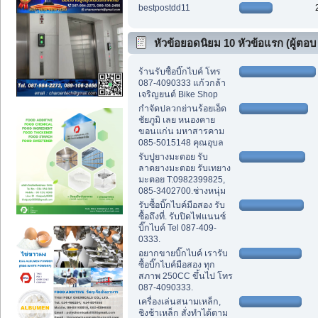
bestpostdd11
หัวข้อยอดนิยม 10 หัวข้อแรก (ผู้ตอบ
สูงสุด)
ร้านรับซื้อบิ๊กไบค์ โทร
087-4090333 แก้วกล้า
เจริญยนต์ Bike Shop
กำจัดปลวกย่านร้อยเอ็ด
ชัยภูมิ เลย หนองคาย
ขอนแก่น มหาสารคาม
085-5015148 คุณอุบล
รับปูยางมะตอย รับ
ลาดยางมะตอย รับเทยาง
มะตอย T:0982399825,
085-3402700.ช่างหนุ่ม
รับซื้อบิ๊กไบค์มือสอง รับ
ซื้อถึงที่. รับปิดไฟแนนซ์
บิ๊กไบค์ Tel 087-409-
0333.
อยากขายบิ๊กไบค์ เรารับ
ซื้อบิ๊กไบค์มือสอง ทุก
สภาพ 250CC ขึ้นไป โทร
087-4090333.
เครื่องเล่นสนามเหล็ก,
ชิงช้าเหล็ก สั่งทำได้ตาม