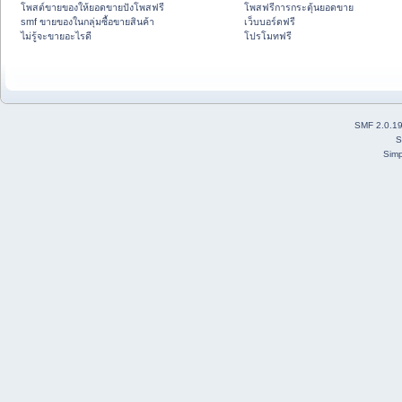
โพสต์ขายของให้ยอดขายปังโพสฟรี
โพสฟรีการกระตุ้นยอดขาย
smf ขายของในกลุ่มซื้อขายสินค้า
เว็บบอร์ดฟรี
ไม่รู้จะขายอะไรดี
โปรโมทฟรี
SMF 2.0.1
S
Simp