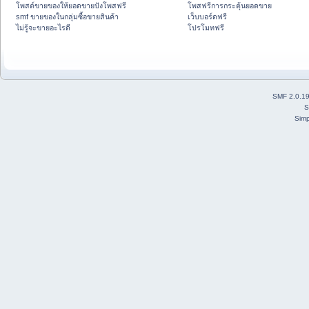
โพสต์ขายของให้ยอดขายปังโพสฟรี
โพสฟรีการกระตุ้นยอดขาย
smf ขายของในกลุ่มซื้อขายสินค้า
เว็บบอร์ดฟรี
ไม่รู้จะขายอะไรดี
โปรโมทฟรี
SMF 2.0.1
S
Simp